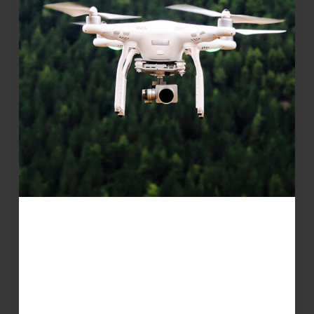
Nulla pharetra diam sit amet nisl. Feugiat
pretium nibh ipsum consequat nisl vel
pretium lectus quam. Quis commodo odio
aenean sed adipiscing diam donec. Proin
fermentum leo vel orci porta non. Massa id