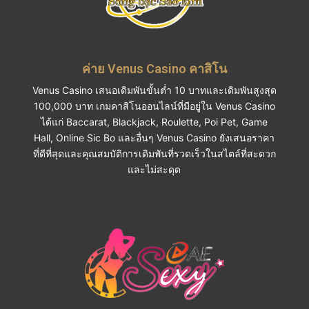
ค่าย Venus Casino คาสิโน
Venus Casino เสนอเดิมพันขั้นต่ำ 10 บาทและเดิมพันสูงสุด
100,000 บาท เกมคาสิโนออนไลน์ที่มีอยู่ใน Venus Casino
ได้แก่ Baccarat, Blackjack, Roulette, Poi Pet, Game
Hall, Online Sic Bo และอื่นๆ Venus Casino ยังเสนอราคา
ที่ดีที่สุดและคุณสมบัติการเดิมพันที่รวดเร็วในสไตล์ที่สะดวก
และไม่สะดุด