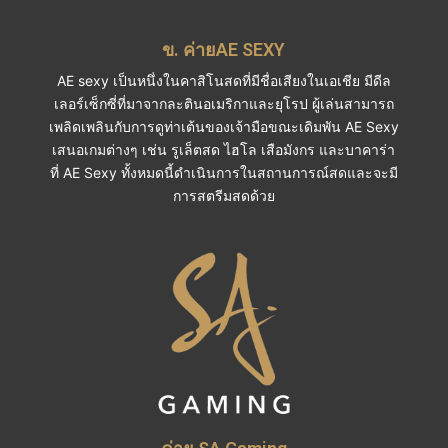
ข. ค่ายAE SEXY
AE sexy เป็นหนึ่งในคาสิโนสดที่มีชื่อเสียงในเอเชีย มีดีล
เลอร์เซ็กซี่ที่มาจากละตินอเมริกาและยุโรป ผู้เล่นสามารถ
เพลิดเพลินกับการดูท่าเต้นของเจ้ามือขณะเดิมพัน AE Sexy
เสนอเกมต่างๆ เช่น รูเล็ตสด ไฮโล เสือมังกร และบาคาร่า
ที่ AE Sexy ทั้งหมดนี้ดำเนินการในสถานการณ์สดและจะมี
การสตรีมสดด้วย