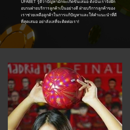
UFABET รู้ดีว่าปัญหามักจะเกิดขึ้นเสมอ ดังนั้นเราจึงฝึก
อบรมฝ่ายบริการลูกค้าเป็นอย่างดี ฝ่ายบริการลูกค้าของ
เราช่วยเหลือลูกค้าในการแก้ปัญหาและให้คำแนะนำที่ดี
ที่สุดเสมอ อย่าลังเลที่จะติดต่อเรา!