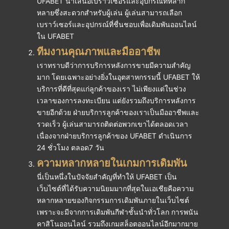
UFABET นำเสนอเบราว์เซอร์และอุปกรณ์ที่หลาก
หลายซึ่งสะดวกสำหรับผู้เล่น ผู้เล่นสามารถเลือก
เบราว์เซอร์และอุปกรณ์ที่ชื่นชอบเพื่อเดิมพันออนไลน์
ใน UFABET
ทีมงานคุณภาพและมืออาชีพ
เราทราบดีว่าการบริการหลังการขายมีความสำคัญ
มาก โดยเฉพาะอย่างยิ่งในอุตสาหกรรมนี้ UFABET ให้
บริการที่ดีที่สุดแก่ลูกค้าของเรา ไม่เพียงแต่ในช่วง
เวลาของการลงทะเบียน แต่ยังรวมถึงบริการหลังการ
ขายอีกด้วย ฝ่ายบริการลูกค้าของเราเป็นมืออาชีพและ
รวดเร็ว ผู้เล่นสามารถติดต่อพวกเขาได้ตลอดเวลา
เนื่องจากฝ่ายบริการลูกค้าของ UFABET ดำเนินการ
24 ชั่วโมง ตลอด7 วัน
ความหลากหลายในเกมการเดิมพัน
นี่เป็นหนึ่งในปัจจัยสำคัญที่ทำให้ UFABET เป็น
เว็บไซต์ที่ได้รับความนิยมมากที่สุดในเอเชียคือความ
หลากหลายของกิจกรรมการเดิมพันภายในเว็บไซต์
เพราะจะมีจากการเดิมพันกีฬาชั้นนำทั่วโลก การพนัน
คาสิโนออนไลน์ รวมถึงเกมสล็อตออนไลน์อีกมากมาย