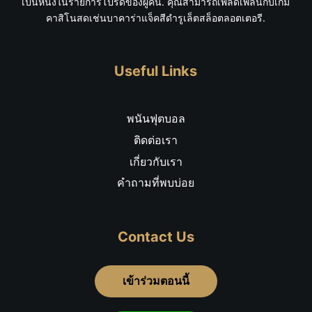
เป็นหนึ่งในรายการโปรดของผู้คน. คุณสามารถเพลิดเพลินกับเกม
คาสิโนสดเช่นบาคาร่าแจ็คสีดํารูเล็ตสล็อตลอตเตอรี.
Useful Links
พนันฟุตบอล
ติดต่อเรา
เกี่ยวกับเรา
คำถามที่พบบ่อย
Contact Us
เข้าร่วมตอนนี้